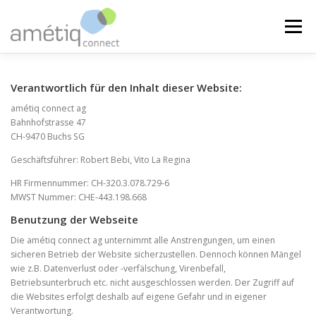
Zum
Inhalt
Menü
springen
home
banking
medical
über uns
Verantwortlich für den Inhalt dieser Website:
amétiq connect ag
Bahnhofstrasse 47
CH-9470 Buchs SG
Geschäftsführer: Robert Bebi, Vito La Regina
HR Firmennummer: CH­-320.3.078.729­-6
MWST Nummer: CHE­-443.198.668
Benutzung der Webseite
Die amétiq connect ag unternimmt alle Anstrengungen, um einen
sicheren Betrieb der Website sicherzustellen. Dennoch können Mängel
wie z.B. Datenverlust oder -verfälschung, Virenbefall,
Betriebsunterbruch etc. nicht ausgeschlossen werden. Der Zugriff auf
die Websites erfolgt deshalb auf eigene Gefahr und in eigener
Verantwortung.