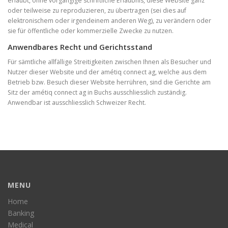
erlaubt, ohne vorgängige schriftliche Erlaubnis, diese Website ganz
oder teilweise zu reproduzieren, zu übertragen (sei dies auf
elektronischem oder irgendeinem anderen Weg), zu verändern oder
sie für öffentliche oder kommerzielle Zwecke zu nutzen.
Anwendbares Recht und Gerichtsstand
Für sämtliche allfällige Streitigkeiten zwischen Ihnen als Besucher und
Nutzer dieser Website und der amétiq connect ag, welche aus dem
Betrieb bzw. Besuch dieser Website herrühren, sind die Gerichte am
Sitz der amétiq connect ag in Buchs ausschliesslich zuständig.
Anwendbar ist ausschliesslich Schweizer Recht.
MENU
Home
Banking
Medical